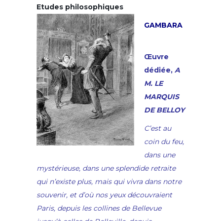
Etudes philosophiques
GAMBARA
Œuvre
dédiée,
A
M. LE
MARQUIS
DE BELLOY
C’est au
coin du feu,
dans une
mystérieuse, dans une splendide retraite
qui n’existe plus, mais qui vivra dans notre
souvenir, et d’où nos yeux découvraient
Paris, depuis les collines de Bellevue