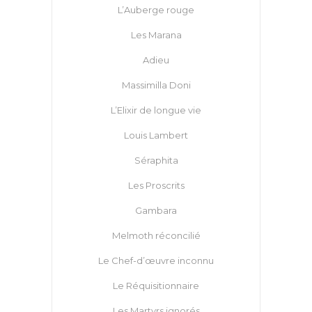
L’Auberge rouge
Les Marana
Adieu
Massimilla Doni
L’Elixir de longue vie
Louis Lambert
Séraphita
Les Proscrits
Gambara
Melmoth réconcilié
Le Chef-d’œuvre inconnu
Le Réquisitionnaire
Les Martyrs ignorés