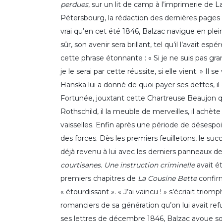
perdues
, sur un lit de camp à l’imprimerie de L
Pétersbourg, la rédaction des dernières page
vrai qu’en cet été 1846, Balzac navigue en plein
sûr, son avenir sera brillant, tel qu’il l’avait espé
cette phrase étonnante : « Si je ne suis pas gr
je le serai par cette réussite, si elle vient. » I
Hanska lui a donné de quoi payer ses dettes, i
Fortunée, jouxtant cette Chartreuse Beaujon qui
Rothschild, il la meuble de merveilles, il achète
vaisselles. Enfin après une période de désespoir
des forces. Dès les premiers feuilletons, le suc
déjà revenu à lui avec les derniers panneaux d
courtisanes. Une instruction criminelle
avait é
premiers chapitres de
La Cousine Bette
confirm
« étourdissant ». « J’ai vaincu ! » s’écriait tri
romanciers de sa génération qu’on lui avait ref
ses lettres de décembre 1846, Balzac avoue son