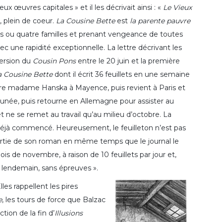
x œuvres capitales » et il les décrivait ainsi : «
Le Vieux
, plein de coeur.
La Cousine Bette
est
la parente pauvre
trois ou quatre familles et prenant vengeance de toutes
c une rapidité exceptionnelle. La lettre décrivant les
version du
Cousin Pons
entre le 20 juin et la première
a Cousine Bette
dont il écrit 36 feuillets en une semaine
oindre madame Hanska à Mayence, puis revient à Paris et
tunée, puis retourne en Allemagne pour assister au
 ne se remet au travail qu’au milieu d’octobre. La
éjà commencé. Heureusement, le feuilleton n’est pas
artie de son roman en même temps que le journal le
is de novembre, à raison de 10 feuillets par jour et,
our lendemain, sans épreuves ».
les rappellent les pires
e
, les tours de force que Balzac
action de la fin d’
Illusions