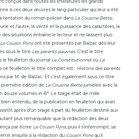
ont conçue dans toutes les littératures les grands
onne à ces deux œuvres le rang particulier qui leur a été
 la tentation du roman policier dans
La Cousine Bette
,
’une et l’autre, la vérité et la puissance des caractères, la
e des situations entraîne le lecteur et ne laissent plus
Le Cousin Pons
ont été présentés par Balzac dès leur
s sous le titre
Les parents pauvres
. C’est le titre
s le feuilleton du journal
Le Constitutionnel
où
La
 ce feuilleton, le titre complet est :
Histoire des parents
ens
par M. de Balzac. Et c’est également sous ce titre
la première édition de
La Cousine Bette
jumelée avec la
n douze volumes in-8°. Le tirage était de mille
ien entendu, de la publication en feuilleton qui avait
ussitôt après d’un tirage à part du feuilleton destiné aux
autant plus remarquable que la rédaction des deux
nça par écrire
Le Cousin Pons
, puis il s’interrompit, se
e remit ensuite à la rédaction du
Cousin Pons
qu’il