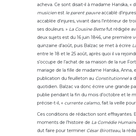
acheva. Ce sont disait-il à madame Hanska, « deu
musicien
est
le parent pauvre
accablé d’injures
accablée d’injures, vivant dans l’intérieur de 
ses douleurs. »
La Cousine Bette
fut rédigée ave
deux sujets est du 16 juin 1846, une première 
quinzaine d’août, puis Balzac se met à écrire
L
entre le 18 et le 25 août, après quoi il va rej
s’occupe de l’achat de sa maison de la rue For
mariage de la fille de madame Hanska, Anna, et
publication du feuilleton au
Constitutionnel
a d
quotidien. Balzac va donc écrire une grande p
publie pendant la fin du mois d’octobre et le mo
précise-t-il, «
currente calamo
, fait la veille p
Ces conditions de rédaction sont effrayantes. El
moments de l’histoire de
La Comédie Humain
dut faire pour terminer
César Birotteau
, la réd