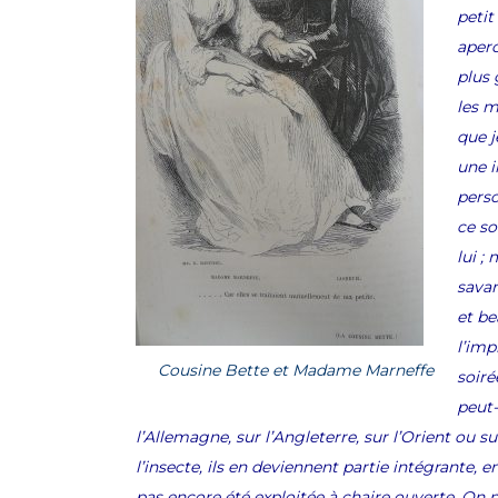
petit
aperc
plus 
les m
que j
une 
pers
ce so
lui ;
savan
et be
l’imp
Cousine Bette et Madame Marneffe
soiré
peut-
l’Allemagne, sur l’Angleterre, sur l’Orient ou
l’insecte, ils en deviennent partie intégrante, em
pas encore été exploitée à chaire ouverte. On 