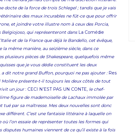
 docte de la force de trois Schlegel ; tandis que je vais
étérinaire des maux incurables ne fût-ce que pour offrir
ne, et joindre votre illustre nom à ceux des
Porcia
,
s Belgiojoso, qui représenteront dans
La
Comédie
Italie et de la France que déjà le Bandello, cet évêque,
de la même manière, au seizième siècle, dans ce
ues plusieurs pièces de Shakespeare, quelquefois même
quisses que je vous dédie constituent les deux
,
a dit notre grand Buffon, pourquoi ne pas ajouter :
Res
Molière présente-t-il toujours les deux côtés de tout
ivit un jour
: CECI N’EST PAS UN CONTE
, le chef-
ublime figure de mademoiselle de
Lachaux
immolée par
nt tué par sa maîtresse. Mes deux nouvelles sont donc
ifférent. C’est une fantaisie littéraire à laquelle on
e où l’on essaie de représenter toutes les formes qui
 disputes humaines viennent de ce qu’il existe à la fois