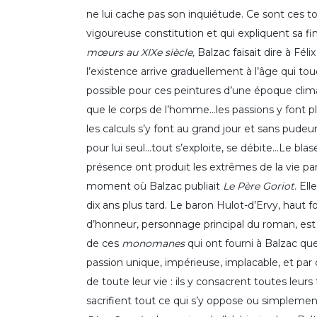
ne lui cache pas son inquiétude. Ce sont ces t
vigoureuse constitution et qui expliquent sa fi
mœurs au XIXe siècle,
Balzac faisait dire à Féli
l’existence arrive graduellement à l’âge qui tou
possible pour ces peintures d’une époque clima
que le corps de l’homme…les passions y font pl
les calculs s’y font au grand jour et sans pudeur… 
pour lui seul…tout s’exploite, se débite…Le bl
présence ont produit les extrêmes de la vie par
moment où Balzac publiait
Le Père Goriot
. El
dix ans plus tard. Le baron Hulot-d’Ervy, haut fo
d’honneur, personnage principal du roman, est 
de ces
monomanes
qui ont fourni à Balzac qu
passion unique, impérieuse, implacable, et par
de toute leur vie : ils y consacrent toutes leurs 
sacrifient tout ce qui s’y oppose ou simplemen