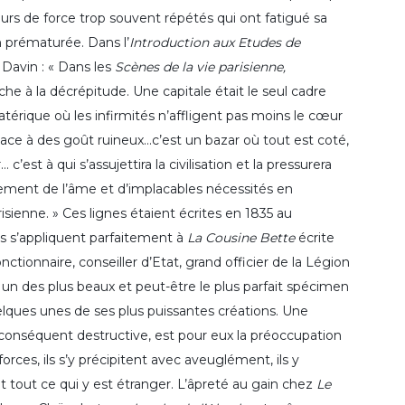
ours de force trop souvent répétés qui ont fatigué sa
n prématurée. Dans l’
Introduction aux Etudes de
x Davin : « Dans les
Scènes de la vie parisienne,
che à la décrépitude. Une capitale était le seul cadre
térique où les infirmités n’affligent pas moins le cœur
ace à des goût ruineux…c’est un bazar où tout est coté,
c’est à qui s’assujettira la civilisation et la pressurera
asement de l’âme et d’implacables nécessités en
isienne. » Ces lignes étaient écrites en 1835 au
les s’appliquent parfaitement à
La Cousine Bette
écrite
nctionnaire, conseiller d’Etat, grand officier de la Légion
un des plus beaux et peut-être le plus parfait spécimen
elques unes de ses plus puissantes créations. Une
 conséquent destructive, est pour eux la préoccupation
forces, ils s’y précipitent avec aveuglément, ils y
t tout ce qui y est étranger. L’âpreté au gain chez
Le