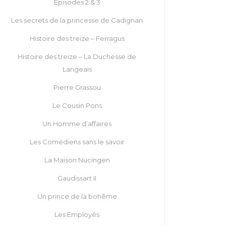
Episodes 2 & 3
Les secrets de la princesse de Cadignan
Histoire des treize – Ferragus
Histoire des treize – La Duchesse de
Langeais
Pierre Grassou
Le Cousin Pons
Un Homme d’affaires
Les Comédiens sans le savoir
La Maison Nucingen
Gaudissart II
Un prince de la bohême
Les Employés