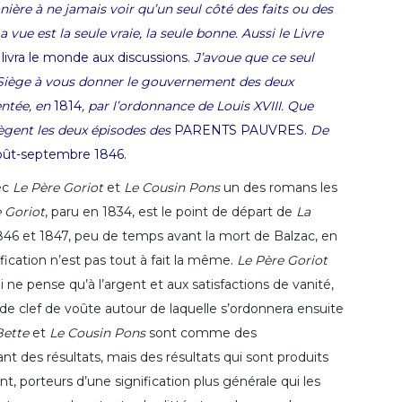
ière à ne jamais voir qu’un seul côté des faits ou des
a vue est la seule vraie, la seule bonne. Aussi le Livre
livra le monde aux discussions.
J’avoue que ce seul
-Siège à vous donner le gouvernement des deux
ntée, en
1814
, par l’ordonnance de Louis XVIII.
Que
tègent les deux épisodes des
PARENTS PAUVRES.
De
août-septembre 1846.
ec
Le Père Goriot
et
Le Cousin Pons
un des romans les
 Goriot
, paru en 1834, est le point de départ de
La
1846 et 1847, peu de temps avant la mort de Balzac, en
cation n’est pas tout à fait la même.
Le Père Goriot
ne pense qu’à l’argent et aux satisfactions de vanité,
e de clef de voûte autour de laquelle s’ordonnera ensuite
Bette
et
Le Cousin Pons
sont comme des
t des résultats, mais des résultats qui sont produits
nt, porteurs d’une signification plus générale qui les