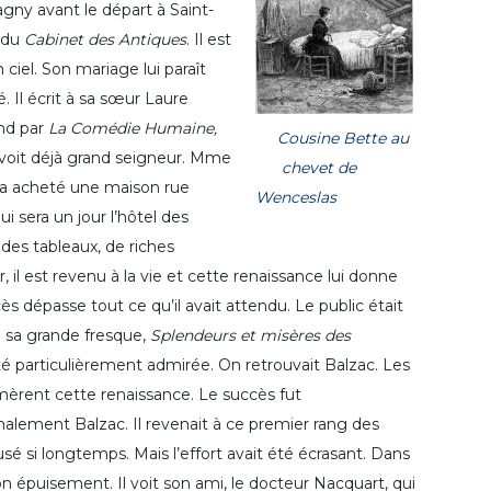
agny avant le départ à Saint-
s du
Cabinet des Antiques
. Il est
 ciel. Son mariage lui paraît
ré. Il écrit à sa sœur Laure
and par
La Comédie Humaine,
Cousine Bette au
l se voit déjà grand seigneur. Mme
chevet de
l a acheté une maison rue
Wenceslas
 sera un jour l’hôtel des
 des tableaux, de riches
, il est revenu à la vie et cette renaissance lui donne
cès dépasse tout ce qu’il avait attendu. Le public était
e sa grande fresque,
Splendeurs et misères des
té particulièrement admirée. On retrouvait Balzac. Les
èrent cette renaissance. Le succès fut
omphalement Balzac. Il revenait à ce premier rang des
usé si longtemps. Mais l’effort avait été écrasant. Dans
 épuisement. Il voit son ami, le docteur Nacquart, qui