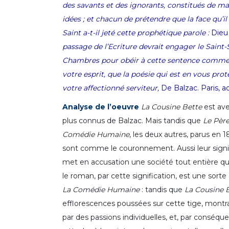
des savants et des ignorants, constitués de man
idées ; et chacun de prétendre que la face qu’il 
Saint
a-t-il
jeté cette prophétique parole :
Dieu 
passage de l’
Ecriture
devrait engager le Saint
Chambres pour obéir à cette sentence comme
votre esprit, que la poésie qui est en vous pro
votre affectionné serviteur,
De Balzac.
Paris, 
Analyse de l’oeuvre
La Cousine Bette
est av
plus connus de Balzac. Mais tandis que
Le Père
Comédie Humaine
, les deux autres, parus en 
sont comme le couronnement. Aussi leur signifi
met en accusation une société tout entière qui 
le roman, par cette signification, est une sort
La Comédie Humaine
: tandis que
La Cousine 
efflorescences poussées sur cette tige, montran
par des passions individuelles, et, par conséque