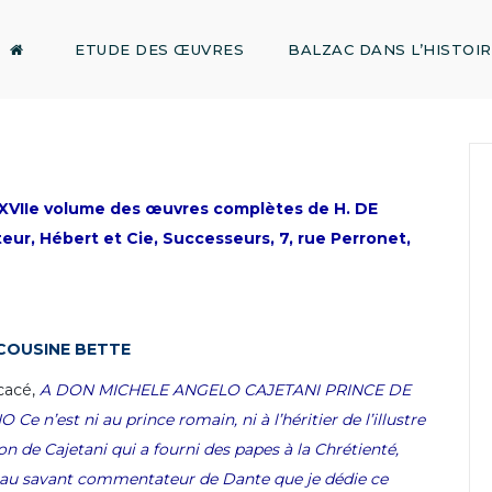
ETUDE DES ŒUVRES
BALZAC DANS L’HISTOI
XVIIe volume des œuvres complètes de H. DE
r, Hébert et Cie, Successeurs, 7, rue Perronet,
COUSINE BETTE
cacé,
A DON MICHELE ANGELO CAJETANI
PRINCE DE
NO
Ce n’est
ni au p
rince romain, ni à l’héritier de
l’illustre
on de
Cajetani qui a fourni des papes à la Chrétienté,
t au savant commentateur
de Dante que je dédie ce