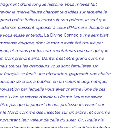
 fragment d’une longue
histoire.
Vous m’avez fait
evoir la merveilleuse charpente d’idées sur laquelle le
grand poète italien a construit son poème, le seul que
odernes puissent opposer à celui d’Homère. Jusqu’à ce
e vous eusse entendu,
La Divine Comédie
me
semblait
immense énigme, dont le mot n’avait été
trouvé par
onne, et moins par les commentateurs
que par qui que
it. Comprendre ainsi
Dante, c’est
être grand comme
 mais toutes les grandeurs
vous sont familières.
Un
t français se ferait une réputation, gagnerait une chaire
aucoup de croix, à publier, en un
volume
dogmatique,
rovisation par laquelle vous avez charmé l’une de ces
es où l’on se repose d’avoir vu Rome. Vous ne savez
être pas que la plupart de nos professeurs vivent sur
 sur le Nord, comme des insectes sur un arbre ; et comme
pruntant leur valeur de celle du sujet. Or, l’Italie n’a
ne me tiendra jamais compte de ma discrétion littéraire.