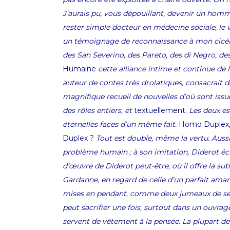
J’aurais pu, vous dépouillant, devenir un homme
rester simple docteur en médecine sociale, le v
un témoignage de reconnaissance à mon cicéro
des San Severino, des Pareto, des di Negro, de
Humaine
cette alliance intime et continue de l’
auteur de contes très drolatiques, consacrait 
magnifique recueil de nouvelles d’où sont iss
des rôles entiers, et
textuellement.
Les deux es
éternelles faces d’un même fait.
Homo Duplex
Duplex ?
Tout est double, même la vertu. Aussi 
problème humain ; à son imitation, Diderot écr
d’œuvre de Diderot peut-être, où il offre la s
Gardanne, en regard de celle d’un parfait ama
mises en pendant, comme deux jumeaux de sexe d
peut sacrifier une fois, surtout dans un ouvrag
servent de vêtement à la pensée. La plupart des