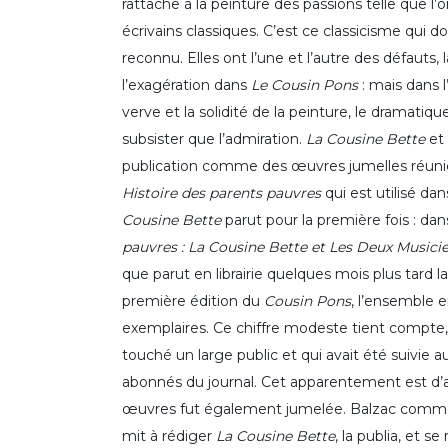
rattache à la peinture des passions telle que l’
écrivains classiques. C’est ce classicisme qui d
reconnu. Elles ont l’une et l’autre des défauts,
l’exagération dans
Le Cousin Pons
: mais dans l
verve et la solidité de la peinture, le dramatiqu
subsister que l’admiration.
La Cousine Bette
et
publication comme des œuvres jumelles réunie
Histoire des parents pauvres
qui est utilisé dan
Cousine Bette
parut pour la première fois : dans
pauvres : La Cousine Bette et Les Deux Musici
que parut en librairie quelques mois plus tard 
première édition du
Cousin Pons
, l’ensemble e
exemplaires. Ce chiffre modeste tient compte, b
touché un large public et qui avait été suivie a
abonnés du journal. Cet apparentement est d’
œuvres fut également jumelée. Balzac comme
mit à rédiger
La Cousine Bette
, la publia, et s