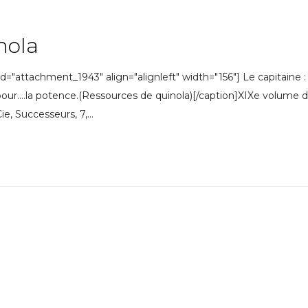
nola
achment_1943" align="alignleft" width="156"] Le capitaine : 
e pour….la potence.(Ressources de quinola)[/caption]XIXe volu
, Successeurs, 7,...