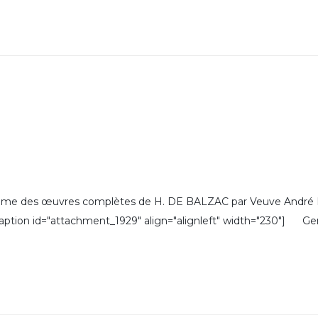
des œuvres complètes de H. DE BALZAC par Veuve André HOU
[caption id="attachment_1929" align="alignleft" width="230"] Ge