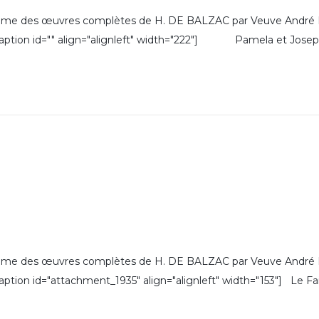
des œuvres complètes de H. DE BALZAC par Veuve André HOU
7)[caption id="" align="alignleft" width="222"] Pamela et Jos
des œuvres complètes de H. DE BALZAC par Veuve André HOU
[caption id="attachment_1935" align="alignleft" width="153"] Le