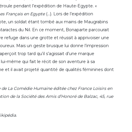
 déroule pendant l’expédition de Haute-Egypte. «
es Français en Egypte
(…). Lors de l’expédition
ypte, un soldat étant tombé aux mains de Maugrabins
ataractes du Nil. En ce moment, Bonaparte parcourait
ve refuge dans une grotte et réussit à apprivoiser une
moureux. Mais un geste brusque lui donne l’impression
s’aperçoit trop tard qu’il s’agissait d’une marque
at lui-même qui fait le récit de son aventure à sa
 et il avait projeté quantité de qualités féminines dont
de La Comédie Humaine éditée chez France Loisirs en
aution de la Société des Amis d’Honoré de Balzac, 45, rue
ikipédia.