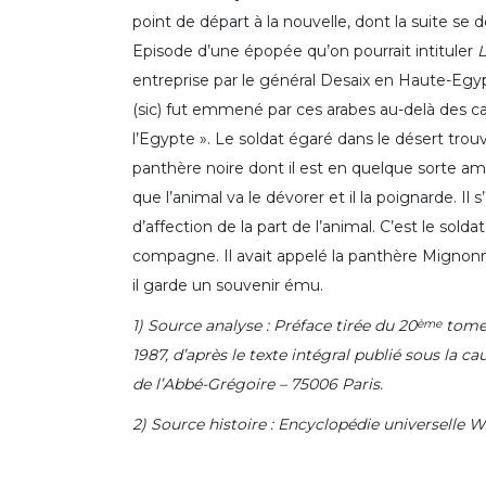
point de départ à la nouvelle, dont la suite se
Episode d’une épopée qu’on pourrait intituler
L
entreprise par le général Desaix en Haute-Eg
(sic) fut emmené par ces arabes au-delà des c
l’Egypte ». Le soldat égaré dans le désert trou
panthère noire dont il est en quelque sorte a
que l’animal va le dévorer et il la poignarde. Il 
d’affection de la part de l’animal. C’est le sold
compagne. Il avait appelé la panthère Mignonne
il garde un souvenir ému.
1) Source analyse : Préface tirée du 20
tome 
ème
1987, d’après le texte intégral publié sous la c
de l’Abbé-Grégoire – 75006 Paris.
2) Source histoire : Encyclopédie universelle W