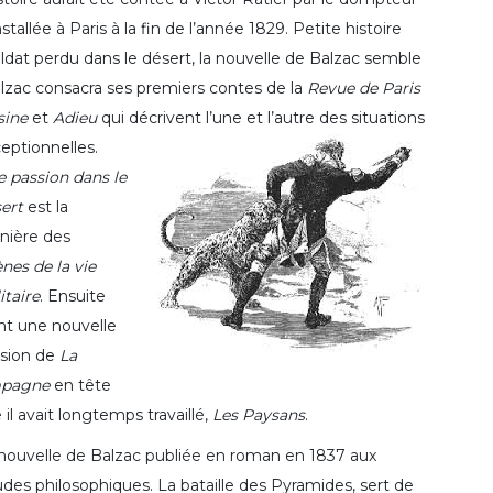
allée à Paris à la fin de l’année 1829. Petite histoire
oldat perdu dans le désert, la nouvelle de Balzac semble
Balzac consacra ses premiers contes de la
Revue de Paris
sine
et
Adieu
qui décrivent l’une et l’autre des situations
eptionnelles.
 passion dans le
ert
est la
nière des
nes de la vie
itaire
. Ensuite
nt une nouvelle
ision de
La
mpagne
en tête
il avait longtemps travaillé,
Les Paysans
.
nouvelle de Balzac publiée en roman en 1837 aux
des philosophiques. La bataille des Pyramides, sert de