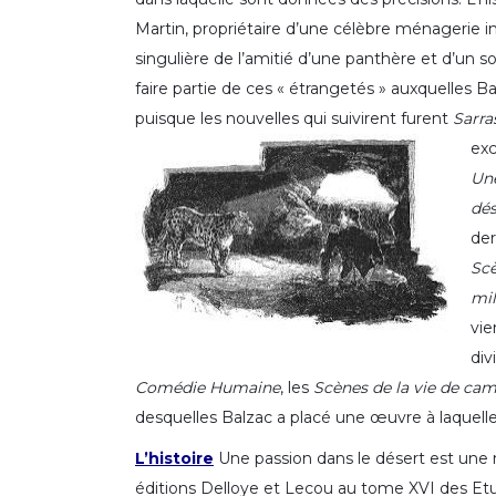
Martin, propriétaire d’une célèbre ménagerie inst
singulière de l’amitié d’une panthère et d’un s
faire partie de ces « étrangetés » auxquelles 
puisque les nouvelles qui suivirent furent
Sarra
exc
Une
dés
der
Scè
mil
vie
div
Comédie Humaine
, les
Scènes de la vie de ca
desquelles Balzac a placé une œuvre à laquelle 
L’histoire
Une passion dans le désert est une 
éditions Delloye et Lecou au tome XVI des Etu