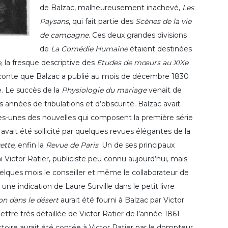
de Balzac, malheureusement inachevé,
Les
Paysans
, qui fait partie des
Scènes de la vie
de campagne
. Ces deux grandes divisions
de
La Comédie Humaine
étaient destinées
,
la fresque descriptive des
Etudes de mœurs au XIXe
 conte que Balzac a publié au mois de décembre 1830
e. Le succès de la
Physiologie du mariage
venait de
s années de tribulations et d’obscurité. Balzac avait
es-unes des nouvelles qui composent la première série
 avait été sollicité par quelques revues élégantes de la
ette,
enfin la
Revue de Paris
. Un de ses principaux
 Victor Ratier, publiciste peu connu aujourd’hui, mais
elques mois le conseiller et même le collaborateur de
une indication de Laure Surville dans le petit livre
on dans le désert
aurait été fourni à Balzac par Victor
ettre très détaillée de Victor Ratier de l’année 1861
stoire aurait été contée à Victor Ratier par le dompteur